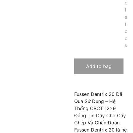
o
f
s
t
o
c
k
Add to bag
Fussen Dentrix 20 Đã
Qua Sử Dụng – Hệ
Thống CBCT 12×9
Đáng Tin Cậy Cho Cấy
Ghép Và Chẩn Đoán
Fussen Dentrix 20 là hệ