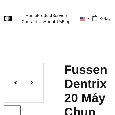
Home
Product
Service
X-Ray
Contact Us
About Us
Blog
Fussen
Dentrix
20 Máy
Chụp