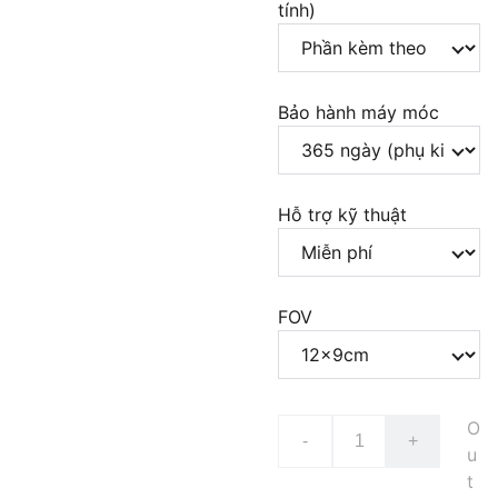
tính)
Bảo hành máy móc
Hỗ trợ kỹ thuật
FOV
O
-
+
u
t