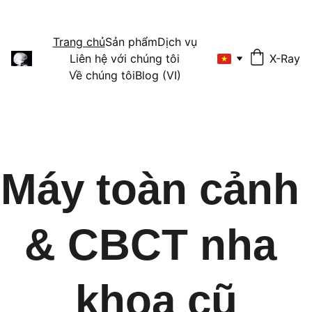
Trang chủ
Sản phẩm
Dịch vụ
Liên hệ với chúng tôi
X-Ray
Về chúng tôi
Blog (VI)
Máy toàn cảnh 
& CBCT nha 
khoa cũ